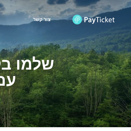
צור קשר
שלמו בק
עם ש
;