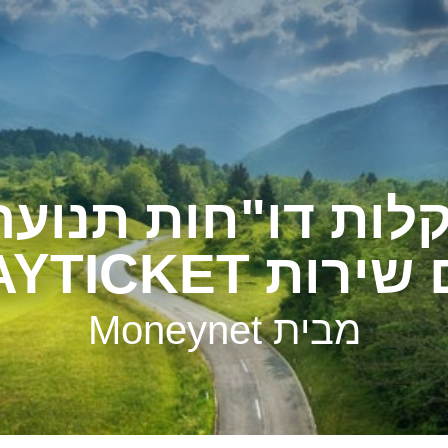
לות דו"חות תנועה
ירות PAYTICKET
מבית Moneynet